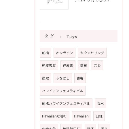
タグ
Tags
船橋
オンライン
カウンセリング
経皮吸収
経皮毒
塗布
芳香
摂取
ふなばし
香害
ハワイアンフェスティバル
船橋ハワイアンフェスティバル
香水
Hawaiianな香り
Hawaiian
口紅
似合う色
無添加口紅
頭痛
香り