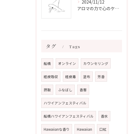
2024/11/12
アロマの力で心のケアをする方法
タグ
Tags
船橋
オンライン
カウンセリング
経皮吸収
経皮毒
塗布
芳香
摂取
ふなばし
香害
ハワイアンフェスティバル
船橋ハワイアンフェスティバル
香水
Hawaiianな香り
Hawaiian
口紅