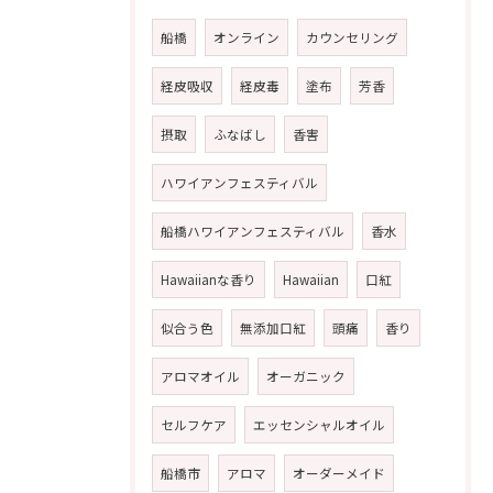
船橋
オンライン
カウンセリング
経皮吸収
経皮毒
塗布
芳香
摂取
ふなばし
香害
ハワイアンフェスティバル
船橋ハワイアンフェスティバル
香水
Hawaiianな香り
Hawaiian
口紅
似合う色
無添加口紅
頭痛
香り
アロマオイル
オーガニック
セルフケア
エッセンシャルオイル
船橋市
アロマ
オーダーメイド