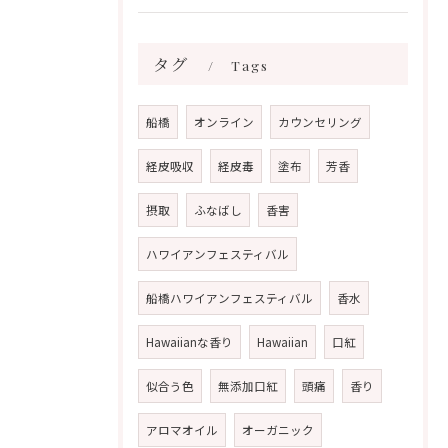
タグ
Tags
船橋
オンライン
カウンセリング
経皮吸収
経皮毒
塗布
芳香
摂取
ふなばし
香害
ハワイアンフェスティバル
船橋ハワイアンフェスティバル
香水
Hawaiianな香り
Hawaiian
口紅
似合う色
無添加口紅
頭痛
香り
アロマオイル
オーガニック