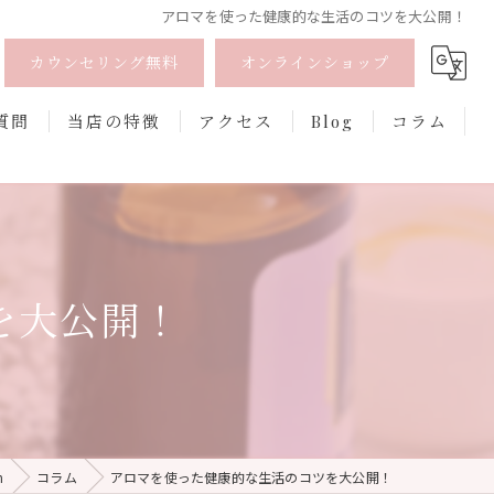
アロマを使った健康的な生活のコツを大公開！
カウンセリング無料
オンラインショップ
質問
当店の特徴
アクセス
Blog
コラム
オーガニック
オンライン
を大公開！
フェムケア
香水
口紅
h
コラム
アロマを使った健康的な生活のコツを大公開！