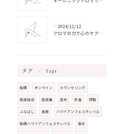
オーガニックアロマで心と体を癒す
2024/11/12
アロマの力で心のケアをする方法
タグ
Tags
船橋
オンライン
カウンセリング
経皮吸収
経皮毒
塗布
芳香
摂取
ふなばし
香害
ハワイアンフェスティバル
船橋ハワイアンフェスティバル
香水