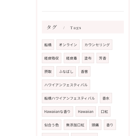
タグ
Tags
船橋
オンライン
カウンセリング
経皮吸収
経皮毒
塗布
芳香
摂取
ふなばし
香害
ハワイアンフェスティバル
船橋ハワイアンフェスティバル
香水
Hawaiianな香り
Hawaiian
口紅
似合う色
無添加口紅
頭痛
香り