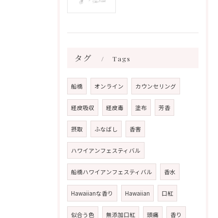
タグ
Tags
船橋
オンライン
カウンセリング
経皮吸収
経皮毒
塗布
芳香
摂取
ふなばし
香害
ハワイアンフェスティバル
船橋ハワイアンフェスティバル
香水
Hawaiianな香り
Hawaiian
口紅
似合う色
無添加口紅
頭痛
香り