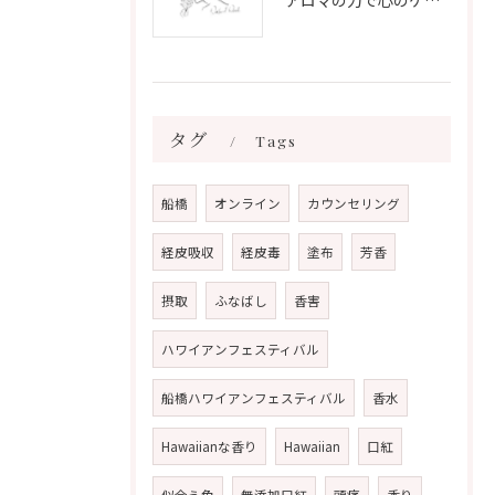
アロマの力で心のケアをする方法
タグ
Tags
船橋
オンライン
カウンセリング
経皮吸収
経皮毒
塗布
芳香
摂取
ふなばし
香害
ハワイアンフェスティバル
船橋ハワイアンフェスティバル
香水
Hawaiianな香り
Hawaiian
口紅