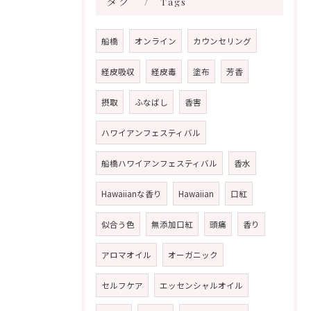
タグ
Tags
船橋
オンライン
カウンセリング
経皮吸収
経皮毒
塗布
芳香
摂取
ふなばし
香害
ハワイアンフェスティバル
船橋ハワイアンフェスティバル
香水
Hawaiianな香り
Hawaiian
口紅
似合う色
無添加口紅
頭痛
香り
アロマオイル
オーガニック
セルフケア
エッセンシャルオイル