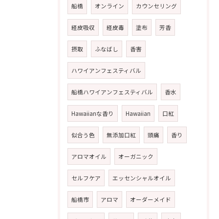
船橋
オンライン
カウンセリング
経皮吸収
経皮毒
塗布
芳香
摂取
ふなばし
香害
ハワイアンフェスティバル
船橋ハワイアンフェスティバル
香水
Hawaiianな香り
Hawaiian
口紅
似合う色
無添加口紅
頭痛
香り
アロマオイル
オーガニック
セルフケア
エッセンシャルオイル
船橋市
アロマ
オーダーメイド