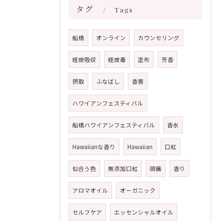
タグ
Tags
船橋
オンライン
カウンセリング
経皮吸収
経皮毒
塗布
芳香
摂取
ふなばし
香害
ハワイアンフェスティバル
船橋ハワイアンフェスティバル
香水
Hawaiianな香り
Hawaiian
口紅
似合う色
無添加口紅
頭痛
香り
アロマオイル
オーガニック
セルフケア
エッセンシャルオイル