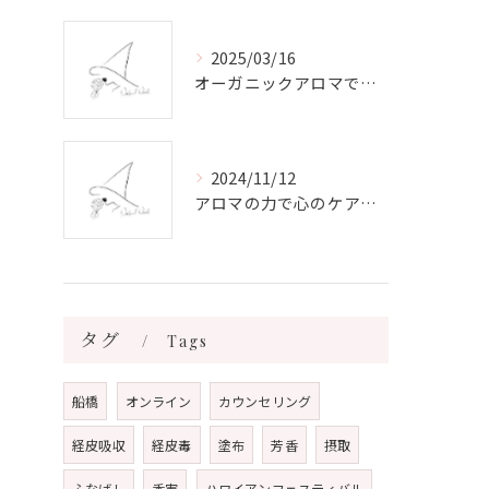
2025/03/16
オーガニックアロマで心と体を癒す
2024/11/12
アロマの力で心のケアをする方法
タグ
Tags
船橋
オンライン
カウンセリング
経皮吸収
経皮毒
塗布
芳香
摂取
ふなばし
香害
ハワイアンフェスティバル