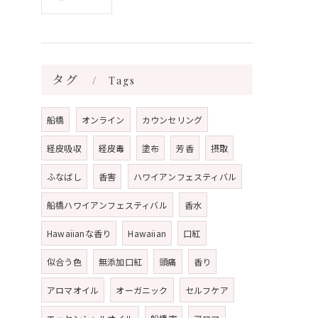
タグ
Tags
船橋
オンライン
カウンセリング
経皮吸収
経皮毒
塗布
芳香
摂取
ふなばし
香害
ハワイアンフェスティバル
船橋ハワイアンフェスティバル
香水
Hawaiianな香り
Hawaiian
口紅
似合う色
無添加口紅
頭痛
香り
アロマオイル
オーガニック
セルフケア