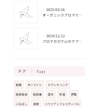
2025/03/16
オーガニックアロマで心と体を癒す
2024/11/12
アロマの力で心のケアをする方法
タグ
Tags
船橋
オンライン
カウンセリング
経皮吸収
経皮毒
塗布
芳香
摂取
ふなばし
香害
ハワイアンフェスティバル