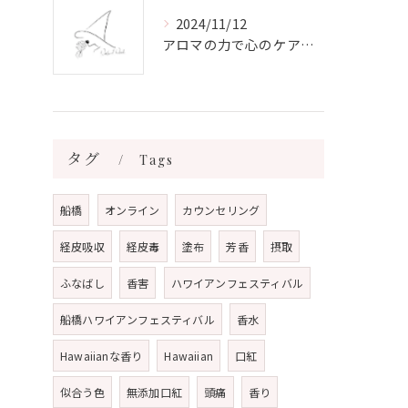
2024/11/12
アロマの力で心のケアをする方法
タグ
Tags
船橋
オンライン
カウンセリング
経皮吸収
経皮毒
塗布
芳香
摂取
ふなばし
香害
ハワイアンフェスティバル
船橋ハワイアンフェスティバル
香水
Hawaiianな香り
Hawaiian
口紅
似合う色
無添加口紅
頭痛
香り