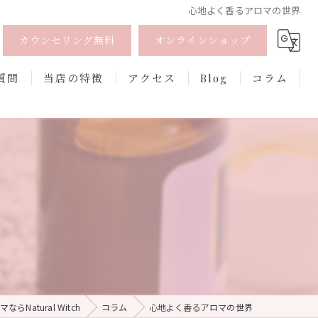
心地よく香るアロマの世界
カウンセリング無料
オンラインショップ
質問
当店の特徴
アクセス
Blog
コラム
オーガニック
オンライン
フェムケア
香水
口紅
らNatural Witch
コラム
心地よく香るアロマの世界