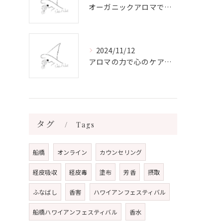
オーガニックアロマで心と体を癒す
2024/11/12
アロマの力で心のケアをする方法
タグ
Tags
船橋
オンライン
カウンセリング
経皮吸収
経皮毒
塗布
芳香
摂取
ふなばし
香害
ハワイアンフェスティバル
船橋ハワイアンフェスティバル
香水