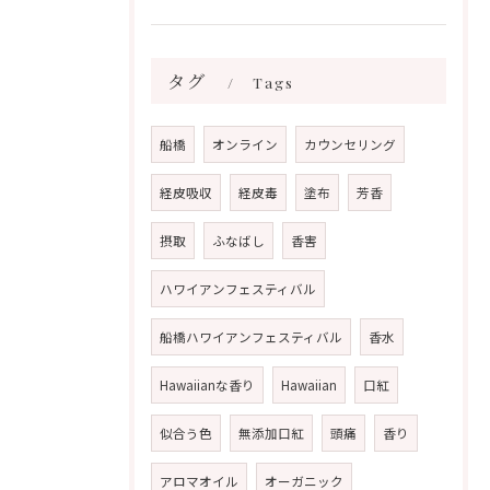
タグ
Tags
船橋
オンライン
カウンセリング
経皮吸収
経皮毒
塗布
芳香
摂取
ふなばし
香害
ハワイアンフェスティバル
船橋ハワイアンフェスティバル
香水
Hawaiianな香り
Hawaiian
口紅
似合う色
無添加口紅
頭痛
香り
アロマオイル
オーガニック