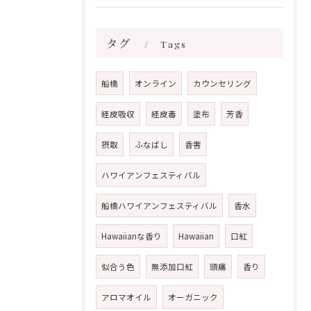
タグ
Tags
船橋
オンライン
カウンセリング
経皮吸収
経皮毒
塗布
芳香
摂取
ふなばし
香害
ハワイアンフェスティバル
船橋ハワイアンフェスティバル
香水
Hawaiianな香り
Hawaiian
口紅
似合う色
無添加口紅
頭痛
香り
アロマオイル
オーガニック