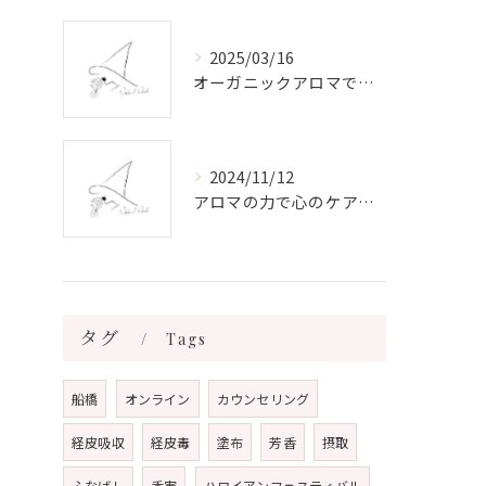
2025/03/16
オーガニックアロマで心と体を癒す
2024/11/12
アロマの力で心のケアをする方法
タグ
Tags
船橋
オンライン
カウンセリング
経皮吸収
経皮毒
塗布
芳香
摂取
ふなばし
香害
ハワイアンフェスティバル