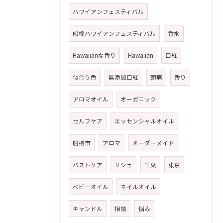
ハワイアンフェスティバル
船橋ハワイアンフェスティバル
香水
Hawaiianな香り
Hawaiian
口紅
似合う色
無添加口紅
頭痛
香り
アロマオイル
オーガニック
セルフケア
エッセンシャルオイル
船橋市
アロマ
オーダーメイド
バストケア
サシェ
千葉
東京
ベビーオイル
ネイルオイル
キャンドル
相談
悩み