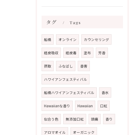
タグ
Tags
船橋
オンライン
カウンセリング
経皮吸収
経皮毒
塗布
芳香
摂取
ふなばし
香害
ハワイアンフェスティバル
船橋ハワイアンフェスティバル
香水
Hawaiianな香り
Hawaiian
口紅
似合う色
無添加口紅
頭痛
香り
アロマオイル
オーガニック