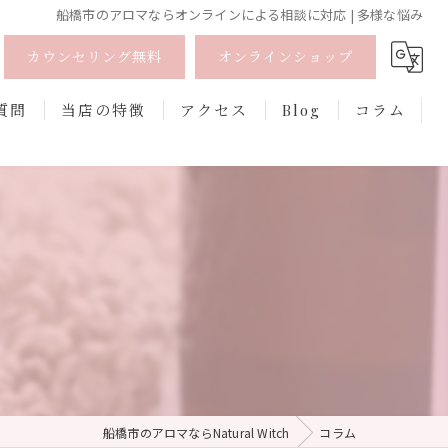
船橋市のアロマならオンラインによる相談に対応 | 多様な悩み
カウンセリング無料
オンラインショップ
質問
当店の特徴
アクセス
Blog
コラム
オーガニック
オンライン
フェムケア
香水
口紅
船橋市のアロマならNatural Witch
コラム