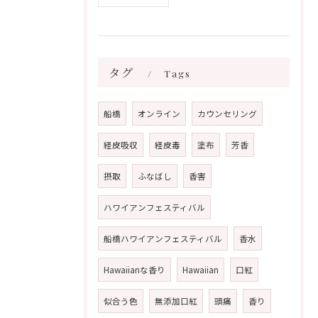
タグ
Tags
船橋
オンライン
カウンセリング
経皮吸収
経皮毒
塗布
芳香
摂取
ふなばし
香害
ハワイアンフェスティバル
船橋ハワイアンフェスティバル
香水
Hawaiianな香り
Hawaiian
口紅
似合う色
無添加口紅
頭痛
香り