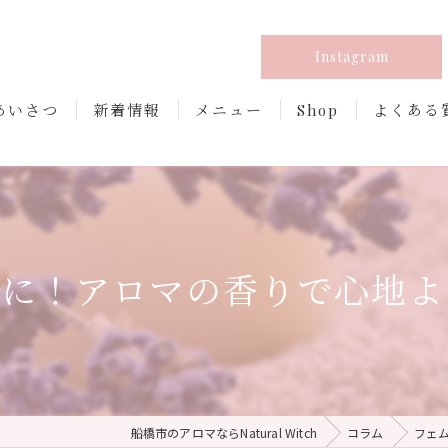
Instagram
あいさつ
新着情報
メニュー
Shop
よくある
容に！アロマの香りで心地よ
船橋市のアロマならNatural Witch
コラム
フェ