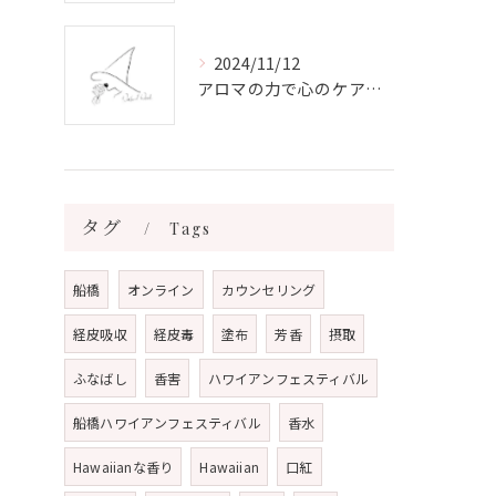
2024/11/12
アロマの力で心のケアをする方法
タグ
Tags
船橋
オンライン
カウンセリング
経皮吸収
経皮毒
塗布
芳香
摂取
ふなばし
香害
ハワイアンフェスティバル
船橋ハワイアンフェスティバル
香水
Hawaiianな香り
Hawaiian
口紅