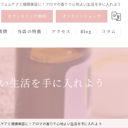
フェムケアと健康美容に！アロマの香りで心地よい生活を手に入れよう
カウンセリング無料
オンラインショップ
質問
当店の特徴
アクセス
Blog
コラム
オーガニック
オンライン
い生活を手に入れよう
フェムケア
香水
口紅
ムケアと健康美容に！アロマの香りで心地よい生活を手に入れよう