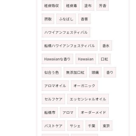
経皮吸収
経皮毒
塗布
芳香
摂取
ふなばし
香害
ハワイアンフェスティバル
船橋ハワイアンフェスティバル
香水
Hawaiianな香り
Hawaiian
口紅
似合う色
無添加口紅
頭痛
香り
アロマオイル
オーガニック
セルフケア
エッセンシャルオイル
船橋市
アロマ
オーダーメイド
バストケア
サシェ
千葉
東京