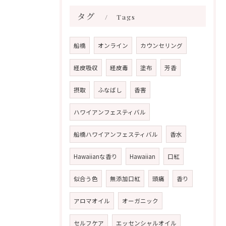
タグ
Tags
船橋
オンライン
カウンセリング
経皮吸収
経皮毒
塗布
芳香
摂取
ふなばし
香害
ハワイアンフェスティバル
船橋ハワイアンフェスティバル
香水
Hawaiianな香り
Hawaiian
口紅
似合う色
無添加口紅
頭痛
香り
アロマオイル
オーガニック
セルフケア
エッセンシャルオイル