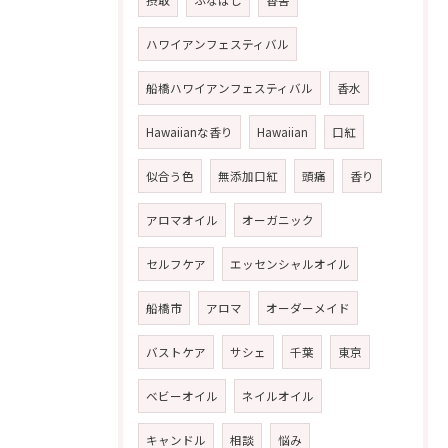
摂取
ふなばし
香害
ハワイアンフェスティバル
船橋ハワイアンフェスティバル
香水
Hawaiianな香り
Hawaiian
口紅
似合う色
無添加口紅
頭痛
香り
アロマオイル
オーガニック
セルフケア
エッセンシャルオイル
船橋市
アロマ
オーダーメイド
バストケア
サシェ
千葉
東京
ベビーオイル
ネイルオイル
キャンドル
相談
悩み