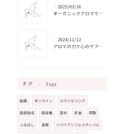
2025/03/16
オーガニックアロマで心と体を癒す
2024/11/12
アロマの力で心のケアをする方法
タグ
Tags
船橋
オンライン
カウンセリング
経皮吸収
経皮毒
塗布
芳香
摂取
ふなばし
香害
ハワイアンフェスティバル