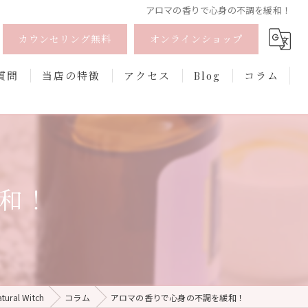
アロマの香りで心身の不調を緩和！
カウンセリング無料
オンラインショップ
質問
当店の特徴
アクセス
Blog
コラム
オーガニック
オンライン
和！
フェムケア
香水
口紅
al Witch
コラム
アロマの香りで心身の不調を緩和！