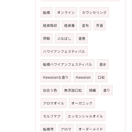
船橋
オンライン
カウンセリング
経皮吸収
経皮毒
塗布
芳香
摂取
ふなばし
香害
ハワイアンフェスティバル
船橋ハワイアンフェスティバル
香水
Hawaiianな香り
Hawaiian
口紅
似合う色
無添加口紅
頭痛
香り
アロマオイル
オーガニック
セルフケア
エッセンシャルオイル
船橋市
アロマ
オーダーメイド