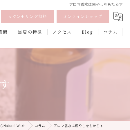
アロマ香水は癒やしをもたらす
カウンセリング無料
オンラインショップ
質問
当店の特徴
アクセス
Blog
コラム
オーガニック
オンライン
す
フェムケア
香水
口紅
tural Witch
コラム
アロマ香水は癒やしをもたらす