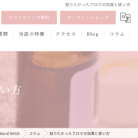
知りたかったアロマの効果と使い方
カウンセリング無料
オンラインショップ
質問
当店の特徴
アクセス
Blog
コラム
オーガニック
オンライン
い方
フェムケア
香水
口紅
al Witch
コラム
知りたかったアロマの効果と使い方