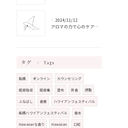
2024/11/12
アロマの力で心のケアをする方法
タグ
Tags
船橋
オンライン
カウンセリング
経皮吸収
経皮毒
塗布
芳香
摂取
ふなばし
香害
ハワイアンフェスティバル
船橋ハワイアンフェスティバル
香水
Hawaiianな香り
Hawaiian
口紅