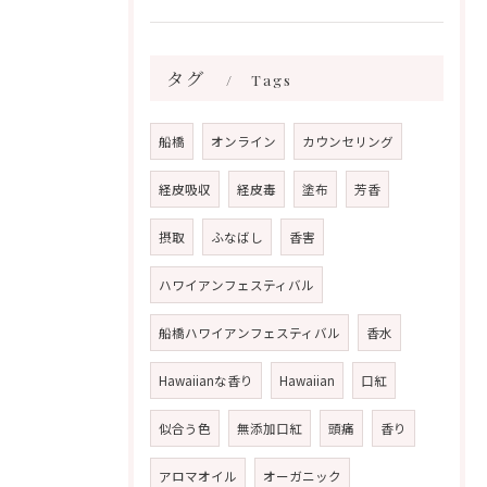
タグ
Tags
船橋
オンライン
カウンセリング
経皮吸収
経皮毒
塗布
芳香
摂取
ふなばし
香害
ハワイアンフェスティバル
船橋ハワイアンフェスティバル
香水
Hawaiianな香り
Hawaiian
口紅
似合う色
無添加口紅
頭痛
香り
アロマオイル
オーガニック