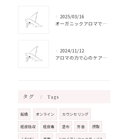
2025/03/16
オーガニックアロマで心と体を癒す
2024/11/12
アロマの力で心のケアをする方法
タグ
Tags
船橋
オンライン
カウンセリング
経皮吸収
経皮毒
塗布
芳香
摂取
ふなばし
香害
ハワイアンフェスティバル