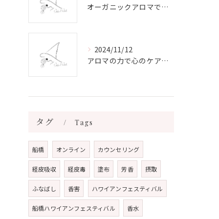
オーガニックアロマで心と体を癒す
2024/11/12
アロマの力で心のケアをする方法
タグ
Tags
船橋
オンライン
カウンセリング
経皮吸収
経皮毒
塗布
芳香
摂取
ふなばし
香害
ハワイアンフェスティバル
船橋ハワイアンフェスティバル
香水