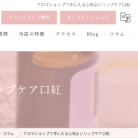
アロマショップで手に入る心地よいリップケア口紅
カウンセリング無料
オンラインショップ
質問
当店の特徴
アクセス
Blog
コラム
オーガニック
オンライン
ップケア口紅
フェムケア
香水
口紅
コラム
アロマショップで手に入る心地よいリップケア口紅