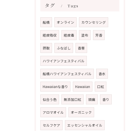
タグ
Tags
船橋
オンライン
カウンセリング
経皮吸収
経皮毒
塗布
芳香
摂取
ふなばし
香害
ハワイアンフェスティバル
船橋ハワイアンフェスティバル
香水
Hawaiianな香り
Hawaiian
口紅
似合う色
無添加口紅
頭痛
香り
アロマオイル
オーガニック
セルフケア
エッセンシャルオイル