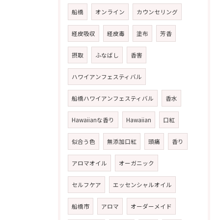
船橋
オンライン
カウンセリング
経皮吸収
経皮毒
塗布
芳香
摂取
ふなばし
香害
ハワイアンフェスティバル
船橋ハワイアンフェスティバル
香水
Hawaiianな香り
Hawaiian
口紅
似合う色
無添加口紅
頭痛
香り
アロマオイル
オーガニック
セルフケア
エッセンシャルオイル
船橋市
アロマ
オーダーメイド