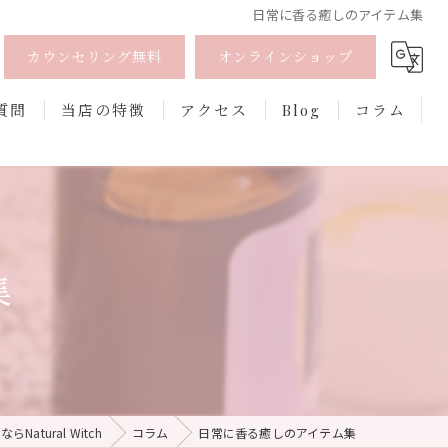
日常に香る癒しのアイテム集
カウンセリング無料
オンラインショップ
質問
当店の特徴
アクセス
Blog
コラム
オーガニック
オンライン
集
フェムケア
香水
口紅
Natural Witch
コラム
日常に香る癒しのアイテム集