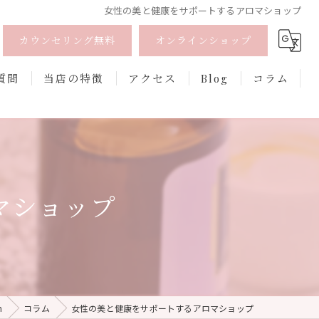
女性の美と健康をサポートするアロマショップ
カウンセリング無料
オンラインショップ
質問
当店の特徴
アクセス
Blog
コラム
オーガニック
オンライン
マショップ
フェムケア
香水
口紅
h
コラム
女性の美と健康をサポートするアロマショップ