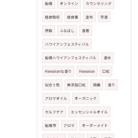
船橋
オンライン
カウンセリング
経皮吸収
経皮毒
塗布
芳香
摂取
ふなばし
香害
ハワイアンフェスティバル
船橋ハワイアンフェスティバル
香水
Hawaiianな香り
Hawaiian
口紅
似合う色
無添加口紅
頭痛
香り
アロマオイル
オーガニック
セルフケア
エッセンシャルオイル
船橋市
アロマ
オーダーメイド