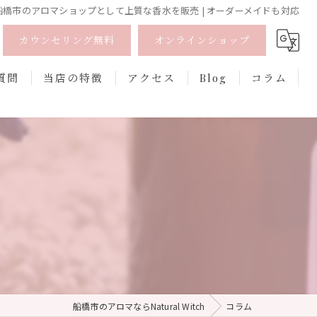
船橋市のアロマショップとして上質な香水を販売 | オーダーメイドも対応
カウンセリング無料
オンラインショップ
質問
当店の特徴
アクセス
Blog
コラム
オーガニック
オンライン
フェムケア
香水
口紅
船橋市のアロマならNatural Witch
コラム