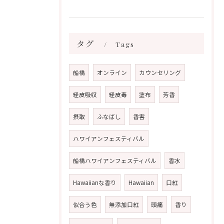
タグ
Tags
船橋
オンライン
カウンセリング
経皮吸収
経皮毒
塗布
芳香
摂取
ふなばし
香害
ハワイアンフェスティバル
船橋ハワイアンフェスティバル
香水
Hawaiianな香り
Hawaiian
口紅
似合う色
無添加口紅
頭痛
香り