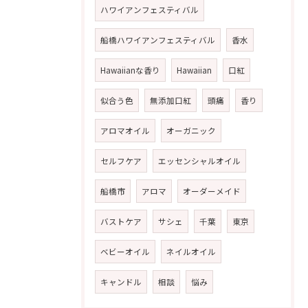
ハワイアンフェスティバル
船橋ハワイアンフェスティバル
香水
Hawaiianな香り
Hawaiian
口紅
似合う色
無添加口紅
頭痛
香り
アロマオイル
オーガニック
セルフケア
エッセンシャルオイル
船橋市
アロマ
オーダーメイド
バストケア
サシェ
千葉
東京
ベビーオイル
ネイルオイル
キャンドル
相談
悩み