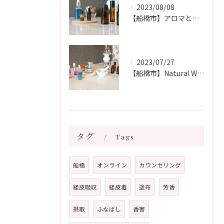
2023/08/08
【船橋市】アロマとエッセンシャルオイルの違いについて🧙‍♀️
2023/07/27
【船橋市】Natural Witchです🧙‍♀️フランス式のアロマオイルについて
タグ
Tags
船橋
オンライン
カウンセリング
経皮吸収
経皮毒
塗布
芳香
摂取
ふなばし
香害