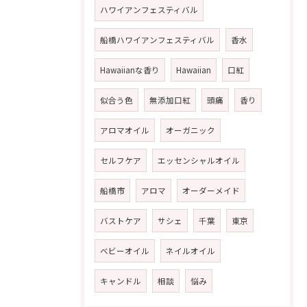
ハワイアンフェスティバル
船橋ハワイアンフェスティバル
香水
Hawaiianな香り
Hawaiian
口紅
似合う色
無添加口紅
頭痛
香り
アロマオイル
オーガニック
セルフケア
エッセンシャルオイル
船橋市
アロマ
オーダーメイド
バストケア
サシェ
千葉
東京
ベビーオイル
ネイルオイル
キャンドル
相談
悩み