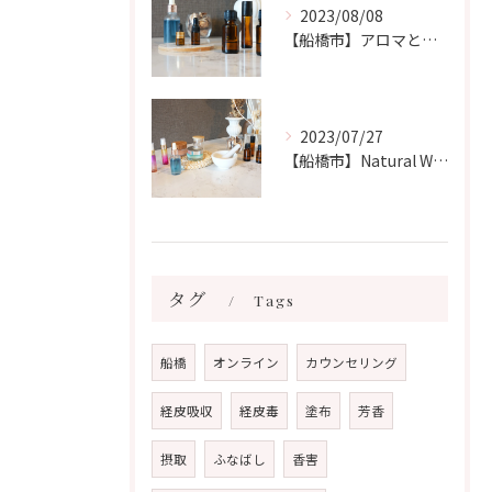
2023/08/08
【船橋市】アロマとエッセンシャルオイルの違いについて🧙‍♀️
2023/07/27
【船橋市】Natural Witchです🧙‍♀️フランス式のアロマオイルについて
タグ
Tags
船橋
オンライン
カウンセリング
経皮吸収
経皮毒
塗布
芳香
摂取
ふなばし
香害